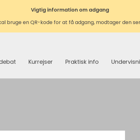
Vigtig information om adgang
kal bruge en QR-kode for at få adgang, modtager den se
 debat
Kurrejser
Praktisk info
Undervisn