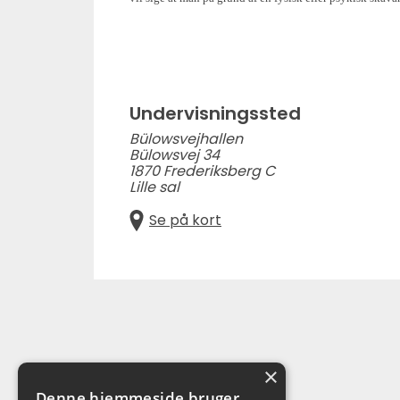
Undervisningssted
Bülowsvejhallen
Bülowsvej 34
1870 Frederiksberg C
Lille sal
Se på kort
×
Denne hjemmeside bruger