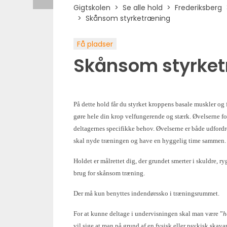
Gigtskolen
Se alle hold
Frederiksberg
Skånsom styrketræning
Få pladser
Skånsom styrke
På dette hold får du styrket kroppens basale muskler og
gøre hele din krop velfungerende og stærk. Øvelserne fo
deltagernes specifikke behov. Øvelserne er både udfordr
skal nyde træningen og have en hyggelig time sammen.
Holdet er målrettet dig, der grundet smerter i skuldre, r
brug for skånsom træning.
Der må kun benyttes
indendørssko i træningsrummet.
For at kunne deltage i undervisningen skal man være ”
h
vil sige at man på grund af en fysisk eller psykisk skav