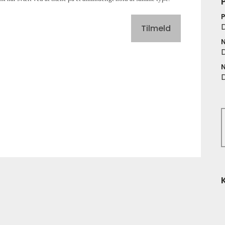
P
P
Tilmeld
N
N