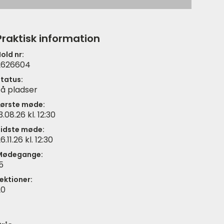
Praktisk information
old nr:
2626604
tatus:
å pladser
ørste møde:
3.08.26 kl. 12:30
idste møde:
6.11.26 kl. 12:30
Mødegange:
5
ektioner:
20