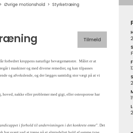
Øvrige motionshold
Styrketræing
H
træning
Tilmeld
S
F
 får forbedret kroppens naturlige bevægemønstre. Målet er at
F
1
regår i maskiner og med diverse remedier, og kan tilpasses
ende og afvekslende, og der lægges samtidig stor vægt på at vi
S
2
yg, hoved, nakke eller problemer med gigt, eller osteoporose har
1
L
andicappet i forhold til undervisningen i det konkrete emne
”. Det
ank har svært ved at træne på et almindeligt hold af samme type.