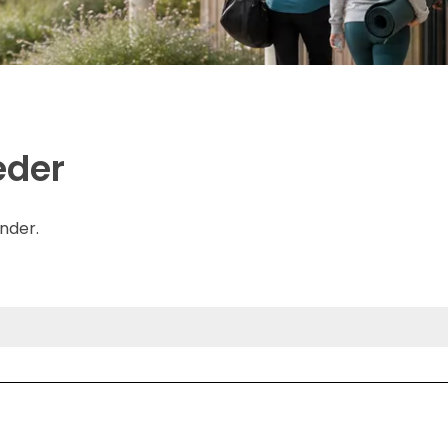
eder
nder.