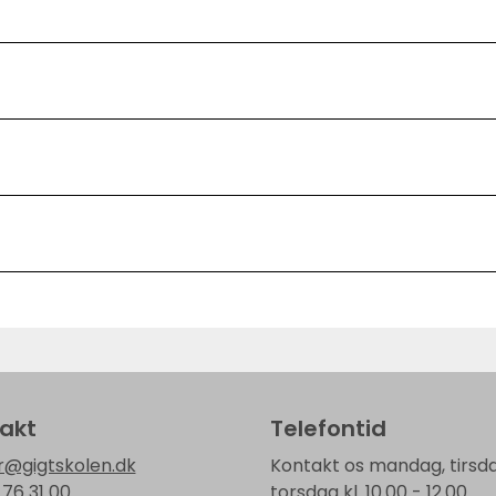
akt
Telefontid
r@gigtskolen.dk
Kontakt os mandag, tirsda
 76 31 00
torsdag kl. 10.00 - 12.00