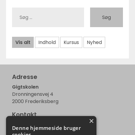
Søg
Vis alt
Indhold
Kursus
Nyhed
Adresse
Gigtskolen
Dronningensvej 4
2000 Frederiksberg
Kontakt
×
kontor@gigtskolen.dk
Denne hjemmeside bruger
Tlf. 49 76 31 00
cookies