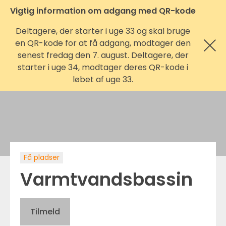
Vigtig information om adgang med QR-kode
Deltagere, der starter i uge 33 og skal bruge
en QR-kode for at få adgang, modtager den
senest fredag den 7. august. Deltagere, der
starter i uge 34, modtager deres QR-kode i
løbet af uge 33.
Få pladser
Varmtvandsbassin
Tilmeld