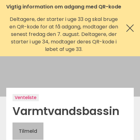
Vigtig information om adgang med QR-kode
Deltagere, der starter i uge 33 og skal bruge
en QR-kode for at få adgang, modtager den
senest fredag den 7. august. Deltagere, der
starter i uge 34, modtager deres QR-kode i
løbet af uge 33.
Venteliste
Varmtvandsbassin
Tilmeld