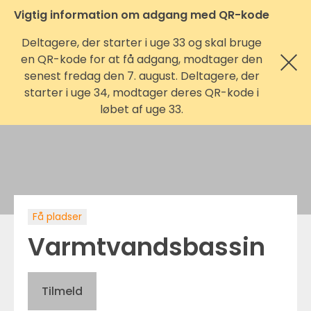
Vigtig information om adgang med QR-kode
Deltagere, der starter i uge 33 og skal bruge
en QR-kode for at få adgang, modtager den
senest fredag den 7. august. Deltagere, der
starter i uge 34, modtager deres QR-kode i
løbet af uge 33.
Få pladser
Varmtvandsbassin
Tilmeld