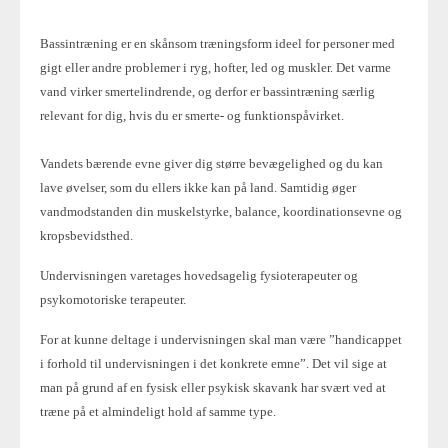
Bassintræning er en skånsom træningsform ideel for personer med
gigt eller andre problemer i ryg, hofter, led og muskler. Det varme
vand virker smertelindrende, og derfor er bassintræning særlig
relevant for dig, hvis du er smerte- og funktionspåvirket.
Vandets bærende evne giver dig større bevægelighed og du kan
lave øvelser, som du ellers ikke kan på land. Samtidig øger
vandmodstanden din muskelstyrke, balance, koordinationsevne og
kropsbevidsthed.
Undervisningen varetages hovedsagelig fysioterapeuter og
psykomotoriske terapeuter.
For at kunne deltage i undervisningen skal man være ”handicappet
i forhold til undervisningen i det konkrete emne”. Det vil sige at
man på grund af en fysisk eller psykisk skavank har svært ved at
træne på et almindeligt hold af samme type.