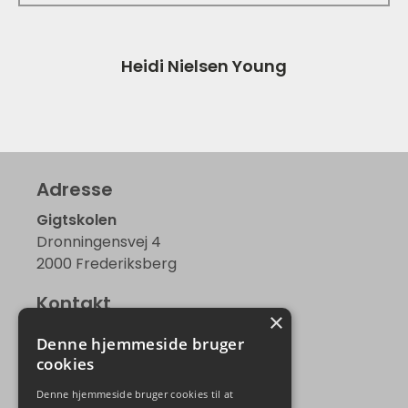
Heidi Nielsen Young
Adresse
Gigtskolen
Dronningensvej 4
2000 Frederiksberg
Kontakt
×
kontor@gigtskolen.dk
Denne hjemmeside bruger
Tlf. 49 76 31 00
cookies
Telefontid
Denne hjemmeside bruger cookies til at