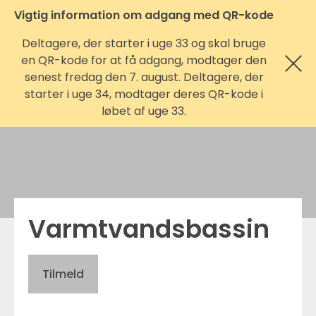
Vigtig information om adgang med QR-kode
Deltagere, der starter i uge 33 og skal bruge
en QR-kode for at få adgang, modtager den
senest fredag den 7. august. Deltagere, der
starter i uge 34, modtager deres QR-kode i
løbet af uge 33.
Varmtvandsbassin
Tilmeld