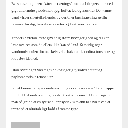
Bassintræning er en skånsom træningsform ideel for personer med
gigt eller andre problemer i ryg, hofter, led og muskler. Det varme
vand virker smertelindrende, og derfor er bassintræning særlig
relevant for dig, hvis du er smerte- og funktionspåvirket.
Vandets bærende evne giver dig større bevægelighed og du kan
lave øvelser, som du ellers ikke kan på land. Samtidig øger
vandmodstanden din muskelstyrke, balance, koordinationsevne og
kropsbevidsthed.
Undervisningen varetages hovedsagelig fysioterapeuter og
psykomotoriske terapeuter.
For at kunne deltage i undervisningen skal man være ”handicappet
i forhold til undervisningen i det konkrete emne”. Det vil sige at
man på grund af en fysisk eller psykisk skavank har svært ved at
træne på et almindeligt hold af samme type.