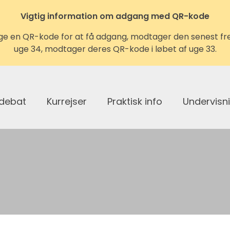
Vigtig information om adgang med QR-kode
ruge en QR-kode for at få adgang, modtager den senest fred
uge 34, modtager deres QR-kode i løbet af uge 33.
 debat
Kurrejser
Praktisk info
Undervisn