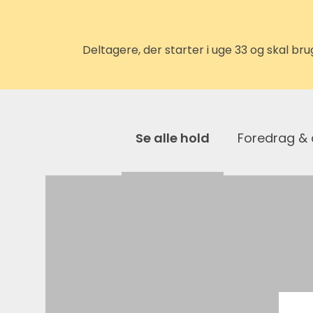
Deltagere, der starter i uge 33 og skal b
Se alle hold
Foredrag &