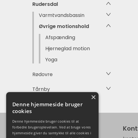
Rudersdal
Varmtvandsbassin
Øvrige motionshold
Afspænding
Hjerneglad motion
Yoga
Rødovre
Tårnby
×
Denne hjemmeside bruger
cookies
Denne hjemmeside bruger cookies til at
Adresse
Kont
forbedre brugeroplevelsen. Ved at bruge vores
hjemmeside giver du samtykke til alle cookies i