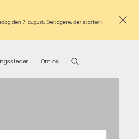
ag den 7. august. Deltagere, der starter i
ingssteder
Om os