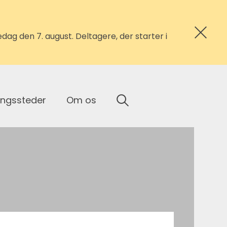
ag den 7. august. Deltagere, der starter i
ingssteder
Om os