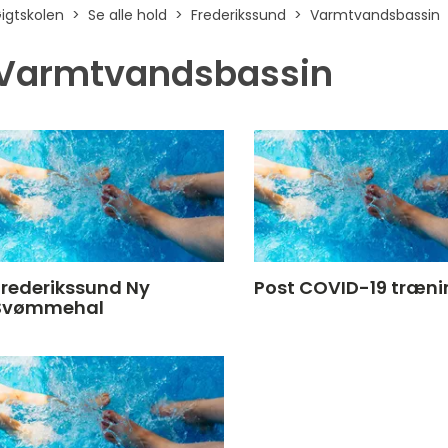
igtskolen
Se alle hold
Frederikssund
Varmtvandsbassin
Varmtvandsbassin
Frederikssund Ny
Post COVID-19 træni
Svømmehal