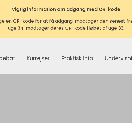
Vigtig information om adgang med QR-kode
ruge en QR-kode for at få adgang, modtager den senest fred
uge 34, modtager deres QR-kode i løbet af uge 33.
 debat
Kurrejser
Praktisk info
Undervisn