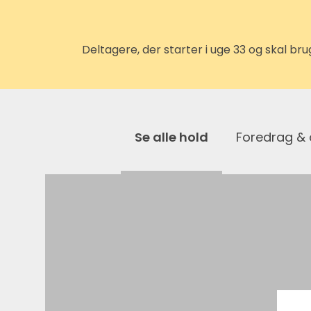
Deltagere, der starter i uge 33 og skal b
Se alle hold
Foredrag &