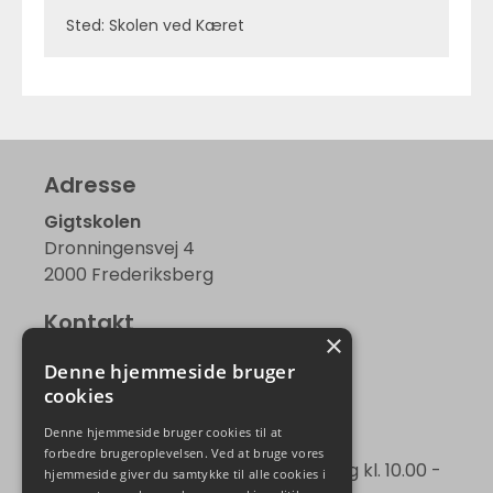
Sted: Skolen ved Kæret
Adresse
Gigtskolen
Dronningensvej 4
2000 Frederiksberg
Kontakt
×
kontor@gigtskolen.dk
Denne hjemmeside bruger
Tlf. 49 76 31 00
cookies
Telefontid
Denne hjemmeside bruger cookies til at
forbedre brugeroplevelsen. Ved at bruge vores
Kontakt os mandag, tirsdag, torsdag kl. 10.00 -
hjemmeside giver du samtykke til alle cookies i