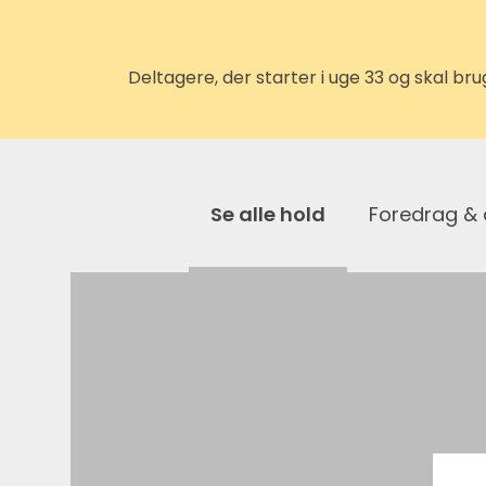
Deltagere, der starter i uge 33 og skal b
Se alle hold
Foredrag &