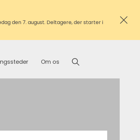
ag den 7. august. Deltagere, der starter i
ingssteder
Om os