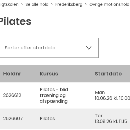
igtskolen
Se alle hold
Frederiksberg
Øvrige motionshold
Pilates
Sorter efter startdato
Holdnr
Kursus
Startdato
Pilates - blid
Man
2626612
træning og
10.08.26 kl. 10.0
afspænding
Tor
2626607
Pilates
13.08.26 kl. 11.15