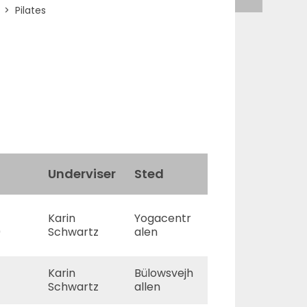
Pilates
Underviser
Sted
Karin
Yogacentr
0
Schwartz
alen
Karin
Bülowsvejh
Schwartz
allen