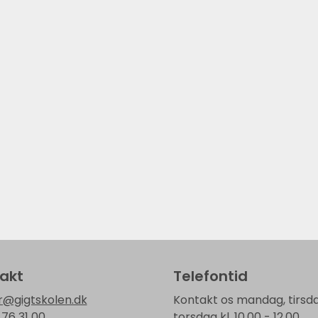
akt
Telefontid
r@gigtskolen.dk
Kontakt os mandag, tirsda
 76 31 00
torsdag kl. 10.00 - 12.00