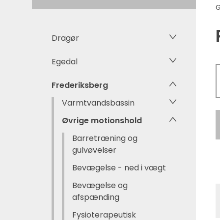
G
Dragør
Egedal
Frederiksberg
Varmtvandsbassin
Øvrige motionshold
Barretræning og
gulvøvelser
Bevægelse - ned i vægt
Bevægelse og
afspænding
Fysioterapeutisk