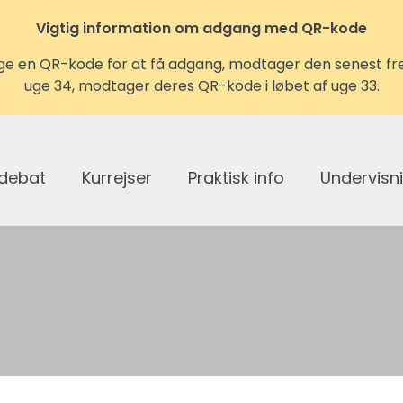
Vigtig information om adgang med QR-kode
ruge en QR-kode for at få adgang, modtager den senest fred
uge 34, modtager deres QR-kode i løbet af uge 33.
 debat
Kurrejser
Praktisk info
Undervisn